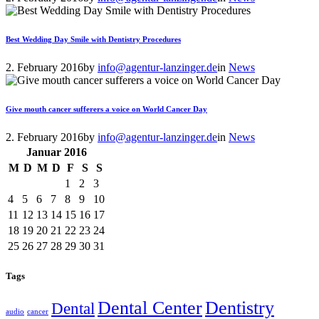
Best Wedding Day Smile with Dentistry Procedures
2. February 2016
by
info@agentur-lanzinger.de
in
News
Give mouth cancer sufferers a voice on World Cancer Day
2. February 2016
by
info@agentur-lanzinger.de
in
News
Januar
2016
M
D
M
D
F
S
S
1
2
3
4
5
6
7
8
9
10
11
12
13
14
15
16
17
18
19
20
21
22
23
24
25
26
27
28
29
30
31
Tags
Dental Center
Dentistry
Dental
audio
cancer