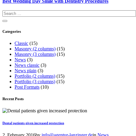
Best Wedding Day Smile with Dentistry Procedures
Categories
Classic
(15)
Masonry (2 columns)
(15)
Masonry (3 columns)
(15)
News
(3)
News classic
(3)
News plain
(3)
Portfolio (2 columns)
(15)
Portfolio (3 columns)
(15)
Post Formats
(10)
Recent Posts
Dental patients given increased protection
2. February 2016
by
info@agentur-lanzinger.de
in
News