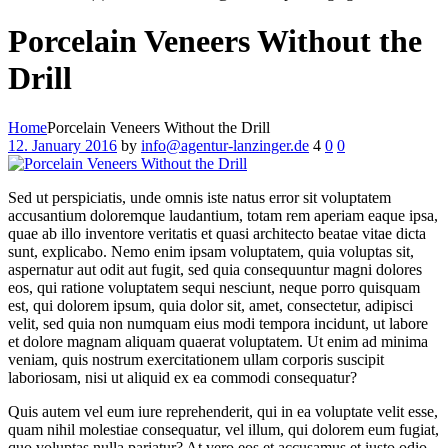
Porcelain Veneers Without the
Drill
Home
Porcelain Veneers Without the Drill
12. January 2016
by
info@agentur-lanzinger.de
4
0
0
Sed ut perspiciatis, unde omnis iste natus error sit voluptatem
accusantium doloremque laudantium, totam rem aperiam eaque ipsa,
quae ab illo inventore veritatis et quasi architecto beatae vitae dicta
sunt, explicabo. Nemo enim ipsam voluptatem, quia voluptas sit,
aspernatur aut odit aut fugit, sed quia consequuntur magni dolores
eos, qui ratione voluptatem sequi nesciunt, neque porro quisquam
est, qui dolorem ipsum, quia dolor sit, amet, consectetur, adipisci
velit, sed quia non numquam eius modi tempora incidunt, ut labore
et dolore magnam aliquam quaerat voluptatem. Ut enim ad minima
veniam, quis nostrum exercitationem ullam corporis suscipit
laboriosam, nisi ut aliquid ex ea commodi consequatur?
Quis autem vel eum iure reprehenderit, qui in ea voluptate velit esse,
quam nihil molestiae consequatur, vel illum, qui dolorem eum fugiat,
quo voluptas nulla pariatur? At vero eos et accusamus et iusto odio