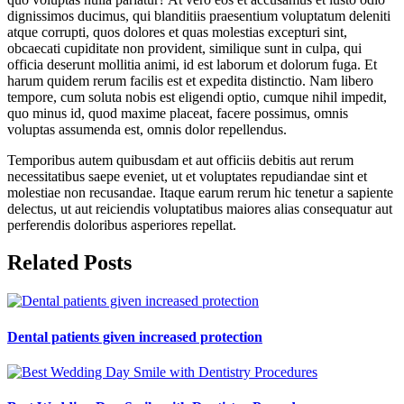
dignissimos ducimus, qui blanditiis praesentium voluptatum deleniti
atque corrupti, quos dolores et quas molestias excepturi sint,
obcaecati cupiditate non provident, similique sunt in culpa, qui
officia deserunt mollitia animi, id est laborum et dolorum fuga. Et
harum quidem rerum facilis est et expedita distinctio. Nam libero
tempore, cum soluta nobis est eligendi optio, cumque nihil impedit,
quo minus id, quod maxime placeat, facere possimus, omnis
voluptas assumenda est, omnis dolor repellendus.
Temporibus autem quibusdam et aut officiis debitis aut rerum
necessitatibus saepe eveniet, ut et voluptates repudiandae sint et
molestiae non recusandae. Itaque earum rerum hic tenetur a sapiente
delectus, ut aut reiciendis voluptatibus maiores alias consequatur aut
perferendis doloribus asperiores repellat.
Related Posts
Dental patients given increased protection