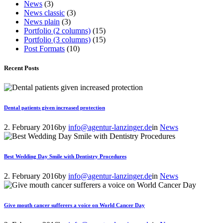
News
(3)
News classic
(3)
News plain
(3)
Portfolio (2 columns)
(15)
Portfolio (3 columns)
(15)
Post Formats
(10)
Recent Posts
Dental patients given increased protection
2. February 2016
by
info@agentur-lanzinger.de
in
News
Best Wedding Day Smile with Dentistry Procedures
2. February 2016
by
info@agentur-lanzinger.de
in
News
Give mouth cancer sufferers a voice on World Cancer Day