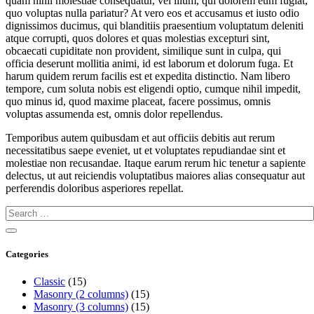
quam nihil molestiae consequatur, vel illum, qui dolorem eum fugiat,
quo voluptas nulla pariatur? At vero eos et accusamus et iusto odio
dignissimos ducimus, qui blanditiis praesentium voluptatum deleniti
atque corrupti, quos dolores et quas molestias excepturi sint,
obcaecati cupiditate non provident, similique sunt in culpa, qui
officia deserunt mollitia animi, id est laborum et dolorum fuga. Et
harum quidem rerum facilis est et expedita distinctio. Nam libero
tempore, cum soluta nobis est eligendi optio, cumque nihil impedit,
quo minus id, quod maxime placeat, facere possimus, omnis
voluptas assumenda est, omnis dolor repellendus.
Temporibus autem quibusdam et aut officiis debitis aut rerum
necessitatibus saepe eveniet, ut et voluptates repudiandae sint et
molestiae non recusandae. Itaque earum rerum hic tenetur a sapiente
delectus, ut aut reiciendis voluptatibus maiores alias consequatur aut
perferendis doloribus asperiores repellat.
Categories
Classic
(15)
Masonry (2 columns)
(15)
Masonry (3 columns)
(15)