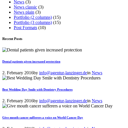
News
(3)
News classic
(3)
News plain
(3)
Portfolio (2 columns)
(15)
Portfolio (3 columns)
(15)
Post Formats
(10)
Recent Posts
Dental patients given increased protection
2. February 2016
by
info@agentur-lanzinger.de
in
News
Best Wedding Day Smile with Dentistry Procedures
2. February 2016
by
info@agentur-lanzinger.de
in
News
Give mouth cancer sufferers a voice on World Cancer Day