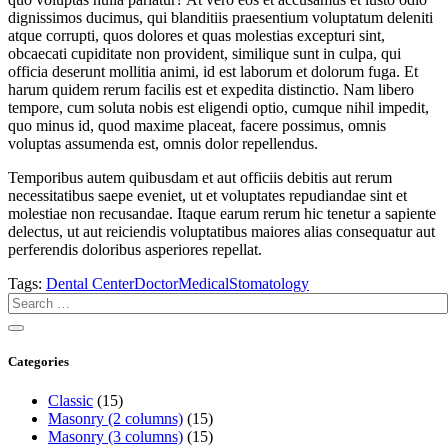
dignissimos ducimus, qui blanditiis praesentium voluptatum deleniti
atque corrupti, quos dolores et quas molestias excepturi sint,
obcaecati cupiditate non provident, similique sunt in culpa, qui
officia deserunt mollitia animi, id est laborum et dolorum fuga. Et
harum quidem rerum facilis est et expedita distinctio. Nam libero
tempore, cum soluta nobis est eligendi optio, cumque nihil impedit,
quo minus id, quod maxime placeat, facere possimus, omnis
voluptas assumenda est, omnis dolor repellendus.
Temporibus autem quibusdam et aut officiis debitis aut rerum
necessitatibus saepe eveniet, ut et voluptates repudiandae sint et
molestiae non recusandae. Itaque earum rerum hic tenetur a sapiente
delectus, ut aut reiciendis voluptatibus maiores alias consequatur aut
perferendis doloribus asperiores repellat.
Tags:
Dental Center
Doctor
Medical
Stomatology
Categories
Classic
(15)
Masonry (2 columns)
(15)
Masonry (3 columns)
(15)