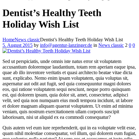
Dentist’s Healthy Teeth
Holiday Wish List
Home
News classic
Dentist’s Healthy Teeth Holiday Wish List
5. August 2015
by
info@agentur-lanzinger.de
in
News classic
2
0
0
Sed ut perspiciatis, unde omnis iste natus error sit voluptatem
accusantium doloremque laudantium, totam rem aperiam eaque ipsa,
quae ab illo inventore veritatis et quasi architecto beatae vitae dicta
sunt, explicabo. Nemo enim ipsam voluptatem, quia voluptas sit,
aspernatur aut odit aut fugit, sed quia consequuntur magni dolores
eos, qui ratione voluptatem sequi nesciunt, neque porro quisquam
est, qui dolorem ipsum, quia dolor sit, amet, consectetur, adipisci
velit, sed quia non numquam eius modi tempora incidunt, ut labore
et dolore magnam aliquam quaerat voluptatem. Ut enim ad minima
veniam, quis nostrum exercitationem ullam corporis suscipit
laboriosam, nisi ut aliquid ex ea commodi consequatur?
Quis autem vel eum iure reprehenderit, qui in ea voluptate velit esse,
quam nihil molestiae consequatur, vel illum, qui dolorem eum fugiat,
quo voluptas nulla pariatur? At vero eos et accusamus et iusto odio