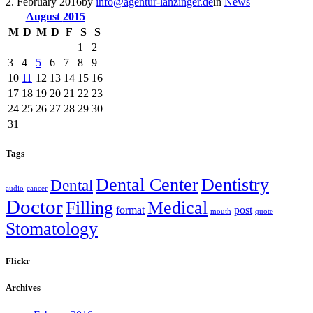
2. February 2016
by
info@agentur-lanzinger.de
in
News
August
2015
M
D
M
D
F
S
S
1
2
3
4
5
6
7
8
9
10
11
12
13
14
15
16
17
18
19
20
21
22
23
24
25
26
27
28
29
30
31
Tags
Dental Center
Dentistry
Dental
audio
cancer
Doctor
Filling
Medical
format
post
mouth
quote
Stomatology
Flickr
Archives