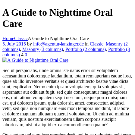
A Guide to Nighttime Oral
Care
Home
Classic
A Guide to Nighttime Oral Care
5. July 2015
by
info@agentur-lanzinger.de
in
Classic
,
Masonry (2
columns)
,
Masonry (3 columns)
,
Portfolio (2 columns)
,
Portfolio (3
columns)
4
0
Sed ut perspiciatis, unde omnis iste natus error sit voluptatem
accusantium doloremque laudantium, totam rem aperiam eaque ipsa,
quae ab illo inventore veritatis et quasi architecto beatae vitae dicta
sunt, explicabo. Nemo enim ipsam voluptatem, quia voluptas sit,
aspernatur aut odit aut fugit, sed quia consequuntur magni dolores
eos, qui ratione voluptatem sequi nesciunt, neque porro quisquam
est, qui dolorem ipsum, quia dolor sit, amet, consectetur, adipisci
velit, sed quia non numquam eius modi tempora incidunt, ut labore
et dolore magnam aliquam quaerat voluptatem. Ut enim ad minima
veniam, quis nostrum exercitationem ullam corporis suscipit
laboriosam, nisi ut aliquid ex ea commodi consequatur?
Quis autem vel eum iure reprehenderit, qui in ea voluptate velit esse,