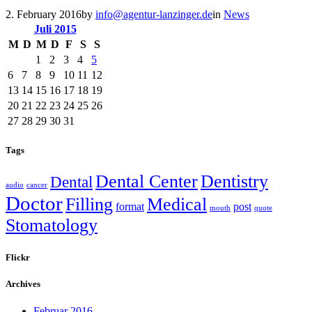
2. February 2016
by
info@agentur-lanzinger.de
in
News
Juli
2015
M
D
M
D
F
S
S
1
2
3
4
5
6
7
8
9
10
11
12
13
14
15
16
17
18
19
20
21
22
23
24
25
26
27
28
29
30
31
Tags
Dental Center
Dentistry
Dental
audio
cancer
Doctor
Filling
Medical
format
post
mouth
quote
Stomatology
Flickr
Archives
Februar 2016