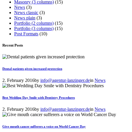
Masonry (3 columns)
(15)
News
(3)
News classic
(3)
News plain
(3)
Portfolio (2 columns)
(15)
Portfolio (3 columns)
(15)
Post Formats
(10)
Recent Posts
Dental patients given increased protection
2. February 2016
by
info@agentur-lanzinger.de
in
News
Best Wedding Day Smile with Dentistry Procedures
2. February 2016
by
info@agentur-lanzinger.de
in
News
Give mouth cancer sufferers a voice on World Cancer Day