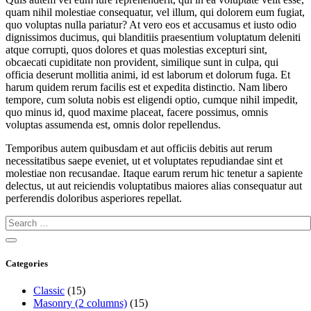
quam nihil molestiae consequatur, vel illum, qui dolorem eum fugiat,
quo voluptas nulla pariatur? At vero eos et accusamus et iusto odio
dignissimos ducimus, qui blanditiis praesentium voluptatum deleniti
atque corrupti, quos dolores et quas molestias excepturi sint,
obcaecati cupiditate non provident, similique sunt in culpa, qui
officia deserunt mollitia animi, id est laborum et dolorum fuga. Et
harum quidem rerum facilis est et expedita distinctio. Nam libero
tempore, cum soluta nobis est eligendi optio, cumque nihil impedit,
quo minus id, quod maxime placeat, facere possimus, omnis
voluptas assumenda est, omnis dolor repellendus.
Temporibus autem quibusdam et aut officiis debitis aut rerum
necessitatibus saepe eveniet, ut et voluptates repudiandae sint et
molestiae non recusandae. Itaque earum rerum hic tenetur a sapiente
delectus, ut aut reiciendis voluptatibus maiores alias consequatur aut
perferendis doloribus asperiores repellat.
Categories
Classic
(15)
Masonry (2 columns)
(15)