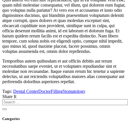
quam nihil molestiae consequatur, vel illum, qui dolorem eum fugiat,
quo voluptas nulla pariatur? At vero eos et accusamus et iusto odio
dignissimos ducimus, qui blanditiis praesentium voluptatum deleniti
atque corrupti, quos dolores et quas molestias excepturi sint,
obcaecati cupiditate non provident, similique sunt in culpa, qui
officia deserunt mollitia animi, id est laborum et dolorum fuga. Et
harum quidem rerum facilis est et expedita distinctio. Nam libero
tempore, cum soluta nobis est eligendi optio, cumque nihil impedit,
quo minus id, quod maxime placeat, facere possimus, omnis
voluptas assumenda est, omnis dolor repellendus.
Temporibus autem quibusdam et aut officiis debitis aut rerum
necessitatibus saepe eveniet, ut et voluptates repudiandae sint et
molestiae non recusandae. Itaque earum rerum hic tenetur a sapiente
delectus, ut aut reiciendis voluptatibus maiores alias consequatur aut
perferendis doloribus asperiores repellat.
Tags:
Dental Center
Doctor
Filling
Stomatology
Share It
Categories