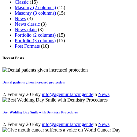
Classic
(15)
Masonry (2 columns)
(15)
Masonry (3 columns)
(15)
News
(3)
News classic
(3)
News plain
(3)
Portfolio (2 columns)
(15)
Portfolio (3 columns)
(15)
Post Formats
(10)
Recent Posts
Dental patients given increased protection
2. February 2016
by
info@agentur-lanzinger.de
in
News
Best Wedding Day Smile with Dentistry Procedures
2. February 2016
by
info@agentur-lanzinger.de
in
News