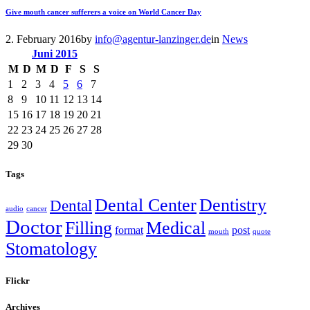
Give mouth cancer sufferers a voice on World Cancer Day
2. February 2016
by
info@agentur-lanzinger.de
in
News
Juni
2015
M
D
M
D
F
S
S
1
2
3
4
5
6
7
8
9
10
11
12
13
14
15
16
17
18
19
20
21
22
23
24
25
26
27
28
29
30
Tags
Dental Center
Dentistry
Dental
audio
cancer
Doctor
Filling
Medical
format
post
mouth
quote
Stomatology
Flickr
Archives