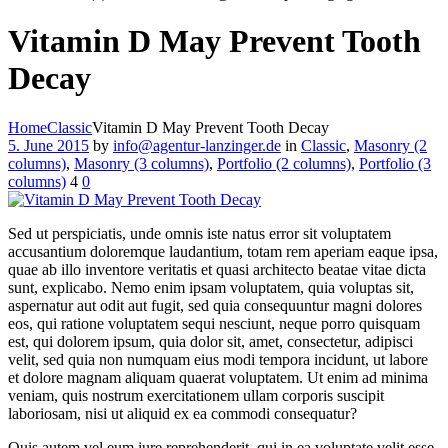
Vitamin D May Prevent Tooth
Decay
Home
Classic
Vitamin D May Prevent Tooth Decay
5. June 2015
by
info@agentur-lanzinger.de
in
Classic
,
Masonry (2
columns)
,
Masonry (3 columns)
,
Portfolio (2 columns)
,
Portfolio (3
columns)
4
0
Sed ut perspiciatis, unde omnis iste natus error sit voluptatem
accusantium doloremque laudantium, totam rem aperiam eaque ipsa,
quae ab illo inventore veritatis et quasi architecto beatae vitae dicta
sunt, explicabo. Nemo enim ipsam voluptatem, quia voluptas sit,
aspernatur aut odit aut fugit, sed quia consequuntur magni dolores
eos, qui ratione voluptatem sequi nesciunt, neque porro quisquam
est, qui dolorem ipsum, quia dolor sit, amet, consectetur, adipisci
velit, sed quia non numquam eius modi tempora incidunt, ut labore
et dolore magnam aliquam quaerat voluptatem. Ut enim ad minima
veniam, quis nostrum exercitationem ullam corporis suscipit
laboriosam, nisi ut aliquid ex ea commodi consequatur?
Quis autem vel eum iure reprehenderit, qui in ea voluptate velit esse,